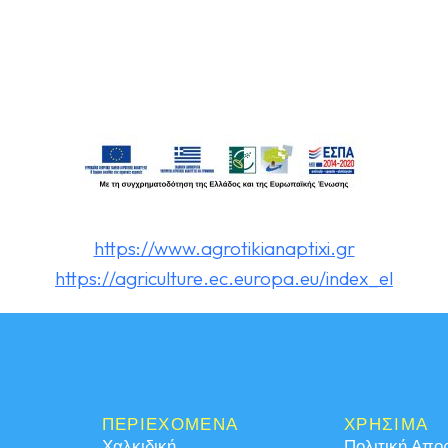
https://www.agrotikianaptixi.gr
https://agriculture.ec.europa.eu/index_el
ΠΕΡΙΕΧΟΜΕΝΑ
ΧΡΗΣΙΜΑ
Χαλκιδική
Πολιτική Απο