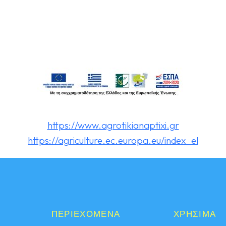
https://www.agrotikianaptixi.gr
https://agriculture.ec.europa.eu/index_el
ΠΕΡΙΕΧΟΜΕΝΑ
ΧΡΗΣΙΜΑ